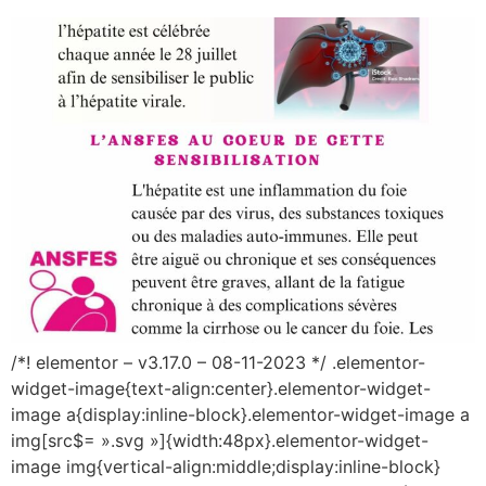
/*! elementor – v3.17.0 – 08-11-2023 */ .elementor-
widget-image{text-align:center}.elementor-widget-
image a{display:inline-block}.elementor-widget-image a
img[src$= ».svg »]{width:48px}.elementor-widget-
image img{vertical-align:middle;display:inline-block}