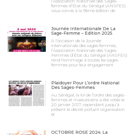
l’Association Nationale des Sages-
femmes d’État du Sénégal (ANSFES)
vous convie à la 9ème édition de
Journée Internationale De La
Sage-Femme – Edition 2025
À l’occasion de la Journée
internationale des sages-femmes,
l’Association Nationale des Sages-
Femmes d’État du Sénégal (ANSFES)
rend hommage à toutes les sages-
femmes pour leur engagement
Plaidoyer Pour L’ordre National
Des Sages-Femmes
Au Sénégal, la loi de l’ordre des sages-
femmes et maïeuticiens a été votée le
20 janvier 2017, cependant jusqu’à
présent le décret portant organisation
et
OCTOBRE ROSE 2024: La