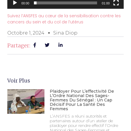
00:00
01:00
Suivez l’ANSFES au cœur de la sensibilisation contre les
cancers du sein et du col de l’utérus
Octobre 1, 2024
Sina Diop
Partager:
Voir Plus
Plaidoyer Pour L’effectivité De
L’Ordre National Des Sages-
Femmes Du Sénégal : Un Cap
Décisif Pour La Santé Des
Femmes
L’ANSFES a réuni autorités et
partenaires autour d’un atelier de
plaidoyer pour rendre effectif l’Ordre
National des Sages-Femmes et